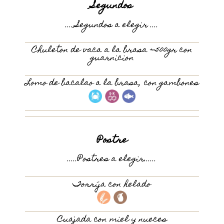
Segundos
.....Segundos a elegir ....
Chuleton de vaca a la brasa +-500gr con
guarnicion
Lomo de bacalao a la brasa, con gambones
Postre
.....Postres a elegir......
Torrija con helado
Cuajada con miel y nueces