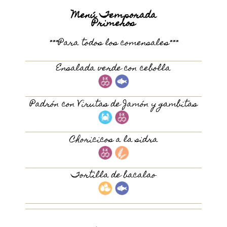
Menú Temporada
Primeros
***Para todos los comensales***
Ensalada verde con cebolla
Padrón con Virutas de Jamón y gambitas
Choricicos a la sidra
Tortilla de bacalao