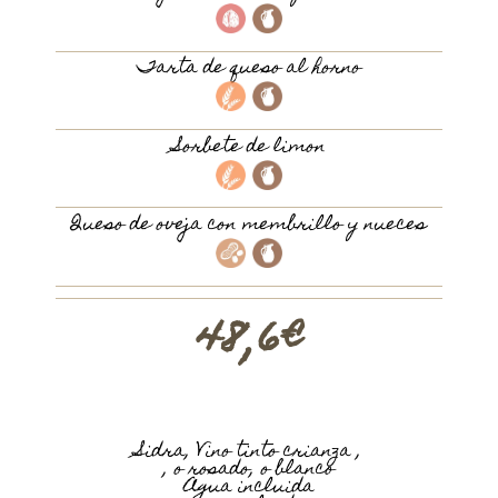
Tarta de queso al horno
Sorbete de limon
Queso de oveja con membrillo y nueces
48,6€
Sidra, Vino tinto crianza ,
, o rosado, o blanco
Agua incluida